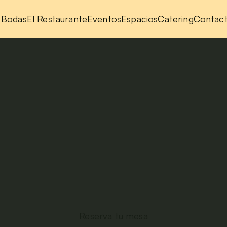
Bodas
El Restaurante
Eventos
Espacios
Catering
Contac
M
a
s
d
e
3
0
a
ñ
o
s
d
e
t
r
a
d
i
c
i
ó
n
c
u
l
i
n
a
r
i
a
ocina
de
mercad
istas
a
Montserr
e
n
ú
d
e
l
d
í
a
d
u
r
a
n
t
e
l
a
s
e
m
a
n
a
,
c
a
r
t
a
d
e
a
u
t
o
r
l
o
s
f
i
n
e
s
s
e
m
a
n
a
.
L
a
m
i
s
m
a
c
o
c
i
n
a
f
a
m
i
l
i
a
r
q
u
e
l
l
e
v
a
m
o
s
3
0
a
ñ
o
c
u
i
d
a
n
d
o
,
a
h
o
r
a
t
a
m
b
i
é
n
e
n
t
u
m
e
s
a
.
Reserva tu mesa