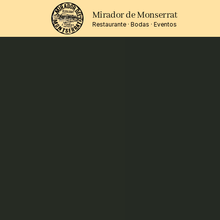
Mirador de Monserrat
Restaurante · Bodas · Eventos
C
v
M